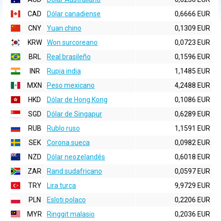
CAD
Dólar canadiense
0,6666 EUR
CNY
Yuan chino
0,1309 EUR
KRW
Won surcoreano
0,0723 EUR
BRL
Real brasileño
0,1596 EUR
INR
Rupia india
1,1485 EUR
MXN
Peso mexicano
4,2488 EUR
HKD
Dólar de Hong Kong
0,1086 EUR
SGD
Dólar de Singapur
0,6289 EUR
RUB
Rublo ruso
1,1591 EUR
SEK
Corona sueca
0,0982 EUR
NZD
Dólar neozelandés
0,6018 EUR
ZAR
Rand sudafricano
0,0597 EUR
TRY
Lira turca
9,9729 EUR
PLN
Esloti polaco
0,2206 EUR
MYR
Ringgit malasio
0,2036 EUR