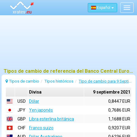
Español
Togg
navig
Tipos de cambio de referencia del Banco Central Europeo (BCE) para 9 septiembre 2021
Tipos de cambio
Tipos históricos
Tipo de cambio para 9 Septiembre 2021
Divisa
9 septiembre 2021
USD
Dólar
0,8447 EUR
JPY
Yen japonés
0,7686 EUR
GBP
Libra esterlina británica
1,1688 EUR
CHF
Franco suizo
0,9207 EUR
AUD
Dólar Australiano
0,6236 EUR