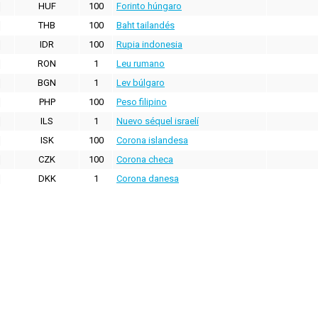
HUF
100
Forinto húngaro
THB
100
Baht tailandés
IDR
100
Rupia indonesia
RON
1
Leu rumano
BGN
1
Lev búlgaro
PHP
100
Peso filipino
ILS
1
Nuevo séquel israelí
ISK
100
Corona islandesa
CZK
100
Corona checa
DKK
1
Corona danesa