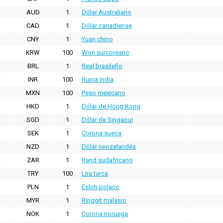
AUD
1
Dólar Australiano
CAD
1
Dólar canadiense
CNY
1
Yuan chino
KRW
100
Won surcoreano
BRL
1
Real brasileño
INR
100
Rupia india
MXN
100
Peso mexicano
HKD
1
Dólar de Hong Kong
SGD
1
Dólar de Singapur
SEK
1
Corona sueca
NZD
1
Dólar neozelandés
ZAR
1
Rand sudafricano
TRY
100
Lira turca
PLN
1
Esloti polaco
MYR
1
Ringgit malasio
NOK
1
Corona noruega