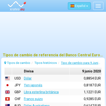
Español
Togg
navig
Tipos de cambio de referencia del Banco Central Europeo (BCE) para 9 junio 2020
Tipos de cambio
Tipos históricos
Tipo de cambio para 9 Junio 2020
Divisa
9 junio 2020
USD
Dólar
0,8854 EUR
JPY
Yen japonés
0,8187 EUR
GBP
Libra esterlina británica
1,1221 EUR
CHF
Franco suizo
0,9285 EUR
AUD
Dólar Australiano
0,6147 EUR