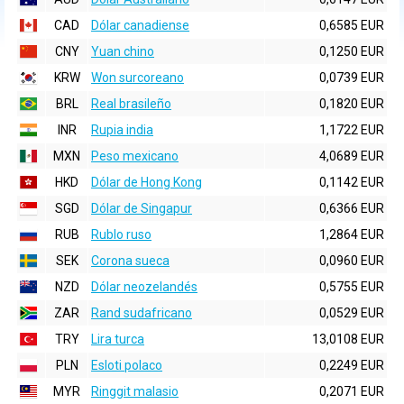
CAD
Dólar canadiense
0,6585 EUR
CNY
Yuan chino
0,1250 EUR
KRW
Won surcoreano
0,0739 EUR
BRL
Real brasileño
0,1820 EUR
INR
Rupia india
1,1722 EUR
MXN
Peso mexicano
4,0689 EUR
HKD
Dólar de Hong Kong
0,1142 EUR
SGD
Dólar de Singapur
0,6366 EUR
RUB
Rublo ruso
1,2864 EUR
SEK
Corona sueca
0,0960 EUR
NZD
Dólar neozelandés
0,5755 EUR
ZAR
Rand sudafricano
0,0529 EUR
TRY
Lira turca
13,0108 EUR
PLN
Esloti polaco
0,2249 EUR
MYR
Ringgit malasio
0,2071 EUR