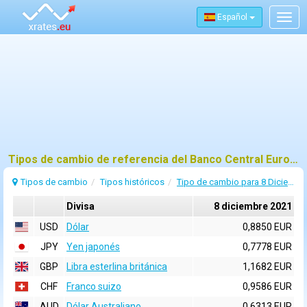
Español
Togg
navig
Tipos de cambio de referencia del Banco Central Europeo (BCE) para 8 diciembre 2021
Tipos de cambio
Tipos históricos
Tipo de cambio para 8 Diciembre 2021
Divisa
8 diciembre 2021
USD
Dólar
0,8850 EUR
JPY
Yen japonés
0,7778 EUR
GBP
Libra esterlina británica
1,1682 EUR
CHF
Franco suizo
0,9586 EUR
AUD
Dólar Australiano
0,6313 EUR