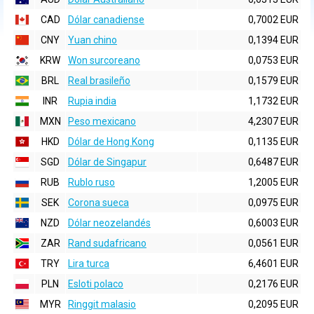
CAD
Dólar canadiense
0,7002 EUR
CNY
Yuan chino
0,1394 EUR
KRW
Won surcoreano
0,0753 EUR
BRL
Real brasileño
0,1579 EUR
INR
Rupia india
1,1732 EUR
MXN
Peso mexicano
4,2307 EUR
HKD
Dólar de Hong Kong
0,1135 EUR
SGD
Dólar de Singapur
0,6487 EUR
RUB
Rublo ruso
1,2005 EUR
SEK
Corona sueca
0,0975 EUR
NZD
Dólar neozelandés
0,6003 EUR
ZAR
Rand sudafricano
0,0561 EUR
TRY
Lira turca
6,4601 EUR
PLN
Esloti polaco
0,2176 EUR
MYR
Ringgit malasio
0,2095 EUR