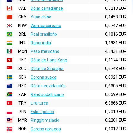
CAD
Dólar canadiense
0,7213 EUR
CNY
Yuan chino
0,1453 EUR
KRW
Won surcoreano
0,0747 EUR
BRL
Real brasileño
0,1816 EUR
INR
Rupia india
1,1931 EUR
MXN
Peso mexicano
4,3431 EUR
HKD
Dólar de Hong Kong
0,1174 EUR
SGD
Dólar de Singapur
0,6743 EUR
SEK
Corona sueca
0,0921 EUR
NZD
Dólar neozelandés
0,6305 EUR
ZAR
Rand sudafricano
0,0599 EUR
TRY
Lira turca
6,3866 EUR
PLN
Esloti polaco
0,2019 EUR
MYR
Ringgit malasio
0,2201 EUR
NOK
Corona noruega
0,1017 EUR