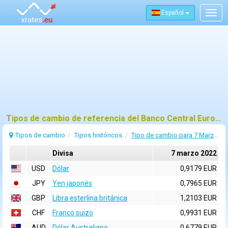
Español
Togg
navig
Tipos de cambio de referencia del Banco Central Europeo (BCE) para 7 marzo 2022
Tipos de cambio
Tipos históricos
Tipo de cambio para 7 Marzo 2022
Divisa
7 marzo 2022
USD
Dólar
0,9179 EUR
JPY
Yen japonés
0,7965 EUR
GBP
Libra esterlina británica
1,2103 EUR
CHF
Franco suizo
0,9931 EUR
AUD
Dólar Australiano
0,6779 EUR