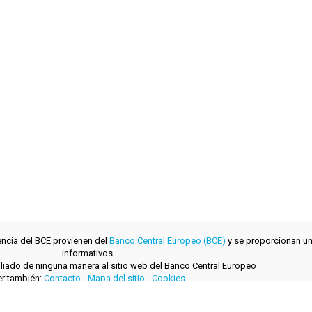
encia del BCE provienen del
Banco Central Europeo (BCE)
y se proporcionan un
informativos.
filiado de ninguna manera al sitio web del Banco Central Europeo
r también:
Contacto
-
Mapa del sitio
-
Cookies
desarrollado con
por
layerzero.ro