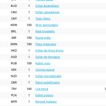
AUD
1
Dólar Australiano
CAD
1
Dólar canadiense
CNY
1
Yuan chino
KRW
100
Won surcoreano
BRL
1
Real brasileño
INR
100
Rupia india
MXN
100
Peso mexicano
HKD
1
Dólar de Hong Kong
SGD
1
Dólar de Singapur
RUB
100
Rublo ruso
SEK
1
Corona sueca
NZD
1
Dólar neozelandés
ZAR
1
Rand sudafricano
TRY
100
Lira turca
1
PLN
1
Esloti polaco
MYR
1
Ringgit malasio