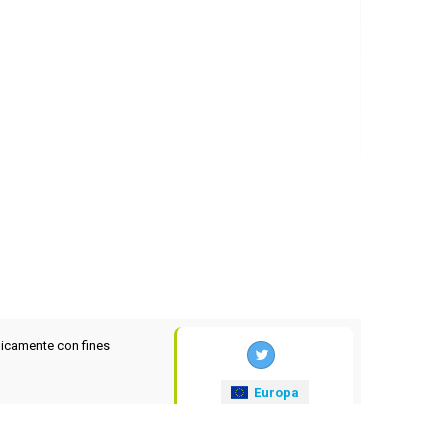
icamente con fines
Europa
xrates
.eu
© 2025-2026