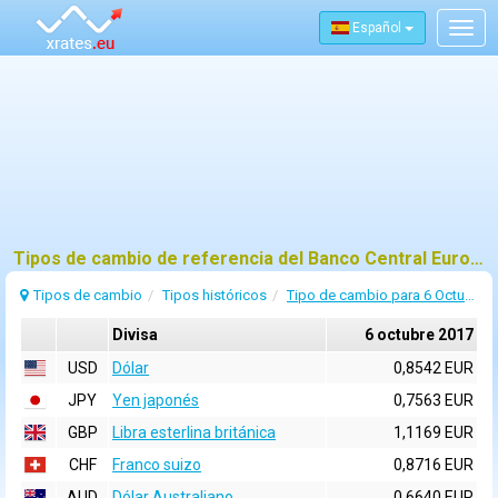
Español
Togg
navig
Tipos de cambio de referencia del Banco Central Europeo (BCE) para 6 octubre 2017
Tipos de cambio
Tipos históricos
Tipo de cambio para 6 Octubre 2017
Divisa
6 octubre 2017
USD
Dólar
0,8542 EUR
JPY
Yen japonés
0,7563 EUR
GBP
Libra esterlina británica
1,1169 EUR
CHF
Franco suizo
0,8716 EUR
AUD
Dólar Australiano
0,6640 EUR