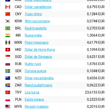
CAD
Dólar canadiense
0,6793 EUR
CNY
Yuan chino
0,1284 EUR
KRW
Won surcoreano
0,0748 EUR
BRL
Real brasileño
0,2703 EUR
INR
Rupia india
1,3064 EUR
MXN
Peso mexicano
4,6179 EUR
HKD
Dólar de Hong Kong
0,1094 EUR
SGD
Dólar de Singapur
0,6251 EUR
RUB
Rublo ruso
1,4765 EUR
SEK
Corona sueca
0,1048 EUR
NZD
Dólar neozelandés
0,6056 EUR
ZAR
Rand sudafricano
0,0622 EUR
TRY
Lira turca
23,6155 EUR
PLN
Esloti polaco
0,2323 EUR
MYR
Ringgit malasio
0,2016 EUR