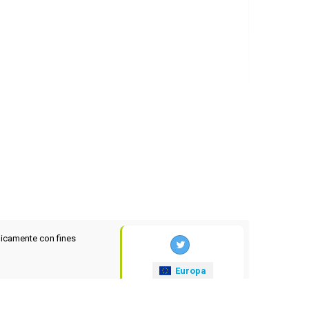
icamente con fines
Europa
xrates
.eu
© 2025-2026