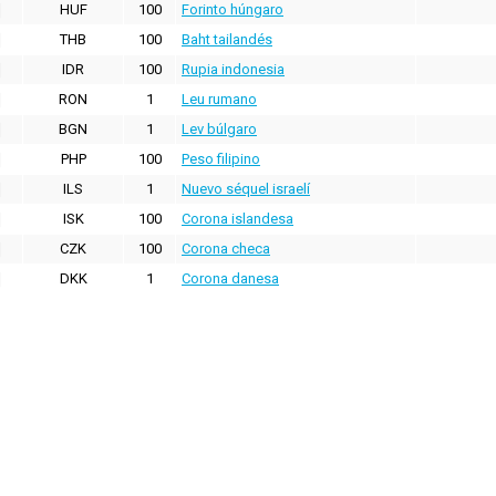
HUF
100
Forinto húngaro
THB
100
Baht tailandés
IDR
100
Rupia indonesia
RON
1
Leu rumano
BGN
1
Lev búlgaro
PHP
100
Peso filipino
ILS
1
Nuevo séquel israelí
ISK
100
Corona islandesa
CZK
100
Corona checa
DKK
1
Corona danesa