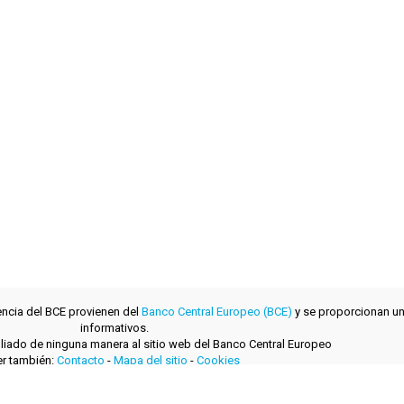
encia del BCE provienen del
Banco Central Europeo (BCE)
y se proporcionan un
informativos.
filiado de ninguna manera al sitio web del Banco Central Europeo
r también:
Contacto
-
Mapa del sitio
-
Cookies
desarrollado con
por
layerzero.ro