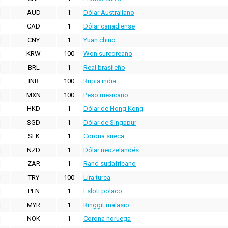
AUD
1
Dólar Australiano
CAD
1
Dólar canadiense
CNY
1
Yuan chino
KRW
100
Won surcoreano
BRL
1
Real brasileño
INR
100
Rupia india
MXN
100
Peso mexicano
HKD
1
Dólar de Hong Kong
SGD
1
Dólar de Singapur
SEK
1
Corona sueca
NZD
1
Dólar neozelandés
ZAR
1
Rand sudafricano
TRY
100
Lira turca
PLN
1
Esloti polaco
MYR
1
Ringgit malasio
NOK
1
Corona noruega