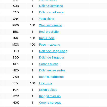
AUD
1
Dólar Australiano
CAD
1
Dólar canadiense
CNY
1
Yuan chino
KRW
100
Won surcoreano
BRL
1
Real brasileño
INR
100
Rupia india
MXN
100
Peso mexicano
HKD
1
Dólar de Hong Kong
SGD
1
Dólar de Singapur
SEK
1
Corona sueca
NZD
1
Dólar neozelandés
ZAR
1
Rand sudafricano
TRY
100
Lira turca
PLN
1
Esloti polaco
MYR
1
Ringgit malasio
NOK
1
Corona noruega