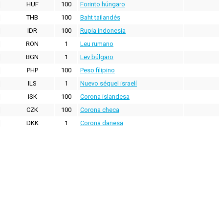
HUF
100
Forinto húngaro
THB
100
Baht tailandés
IDR
100
Rupia indonesia
RON
1
Leu rumano
BGN
1
Lev búlgaro
PHP
100
Peso filipino
ILS
1
Nuevo séquel israelí
ISK
100
Corona islandesa
CZK
100
Corona checa
DKK
1
Corona danesa