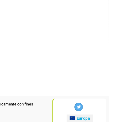
icamente con fines
Europa
xrates
.eu
© 2025-2026