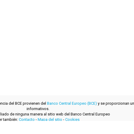
encia del BCE provienen del
Banco Central Europeo (BCE)
y se proporcionan un
informativos.
filiado de ninguna manera al sitio web del Banco Central Europeo
r también:
Contacto
-
Mapa del sitio
-
Cookies
desarrollado con
por
layerzero.ro