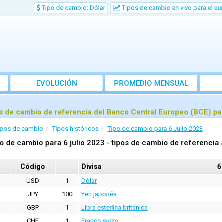
Tipo de cambio: Dólar
Tipos de cambio en vivo para el eu
EVOLUCIÓN
PROMEDIO MENSUAL
s de cambio de referencia del Banco Central Europeo (BCE) par
ipos de cambio
Tipos históricos
Tipo de cambio para 6 Julio 2023
o de cambio para 6 julio 2023 - tipos de cambio de referencia 
Código
Divisa
6
USD
1
Dólar
JPY
100
Yen japonés
GBP
1
Libra esterlina británica
CHF
1
Franco suizo