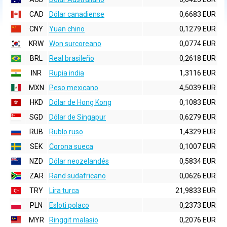
CAD
Dólar canadiense
0,6683 EUR
CNY
Yuan chino
0,1279 EUR
KRW
Won surcoreano
0,0774 EUR
BRL
Real brasileño
0,2618 EUR
INR
Rupia india
1,3116 EUR
MXN
Peso mexicano
4,5039 EUR
HKD
Dólar de Hong Kong
0,1083 EUR
SGD
Dólar de Singapur
0,6279 EUR
RUB
Rublo ruso
1,4329 EUR
SEK
Corona sueca
0,1007 EUR
NZD
Dólar neozelandés
0,5834 EUR
ZAR
Rand sudafricano
0,0626 EUR
TRY
Lira turca
21,9833 EUR
PLN
Esloti polaco
0,2373 EUR
MYR
Ringgit malasio
0,2076 EUR