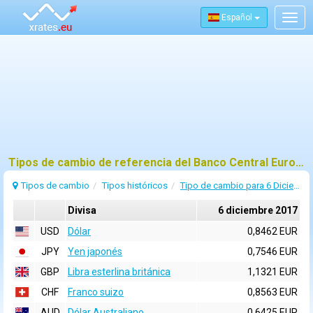
Español
Togg
navig
Tipos de cambio de referencia del Banco Central Europeo (BCE) para 6 diciembre 2017
Tipos de cambio
Tipos históricos
Tipo de cambio para 6 Diciembre 2017
Divisa
6 diciembre 2017
USD
Dólar
0,8462 EUR
JPY
Yen japonés
0,7546 EUR
GBP
Libra esterlina británica
1,1321 EUR
CHF
Franco suizo
0,8563 EUR
AUD
Dólar Australiano
0,6425 EUR