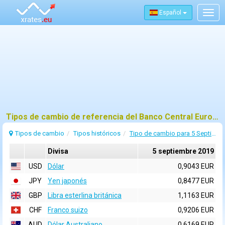
Español
Togg
navig
Tipos de cambio de referencia del Banco Central Europeo (BCE) para 5 septiembre 2019
Tipos de cambio
Tipos históricos
Tipo de cambio para 5 Septiembre 2019
Divisa
5 septiembre 2019
USD
Dólar
0,9043 EUR
JPY
Yen japonés
0,8477 EUR
GBP
Libra esterlina británica
1,1163 EUR
CHF
Franco suizo
0,9206 EUR
AUD
Dólar Australiano
0,6169 EUR