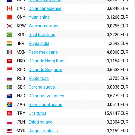
CAD
Dólar canadiense
0,6848 EUR
CNY
Yuan chino
0,1266 EUR
KRW
Won surcoreano
0,0755 EUR
BRL
Real brasileño
0,2220 EUR
INR
Rupia india
1,2592 EUR
MXN
Peso mexicano
4,6068 EUR
HKD
Dólar de Hong Kong
0,1154 EUR
SGD
Dólar de Singapur
0,6538 EUR
RUB
Rublo ruso
1,3705 EUR
SEK
Corona sueca
0,0936 EUR
NZD
Dólar neozelandés
0,5779 EUR
ZAR
Rand sudafricano
0,0611 EUR
TRY
Lira turca
15,9147 EUR
PLN
Esloti polaco
0,2304 EUR
MYR
Ringgit malasio
0,2159 EUR