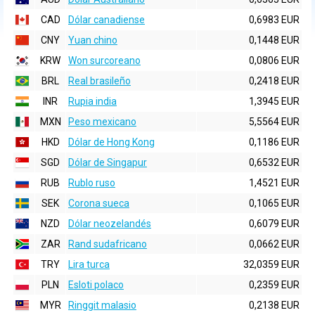
CAD
Dólar canadiense
0,6983 EUR
CNY
Yuan chino
0,1448 EUR
KRW
Won surcoreano
0,0806 EUR
BRL
Real brasileño
0,2418 EUR
INR
Rupia india
1,3945 EUR
MXN
Peso mexicano
5,5564 EUR
HKD
Dólar de Hong Kong
0,1186 EUR
SGD
Dólar de Singapur
0,6532 EUR
RUB
Rublo ruso
1,4521 EUR
SEK
Corona sueca
0,1065 EUR
NZD
Dólar neozelandés
0,6079 EUR
ZAR
Rand sudafricano
0,0662 EUR
TRY
Lira turca
32,0359 EUR
PLN
Esloti polaco
0,2359 EUR
MYR
Ringgit malasio
0,2138 EUR