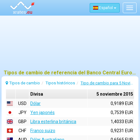
Español
Togg
navig
Tipos de cambio de referencia del Banco Central Europeo (BCE) para 5 noviembre 2015
Tipos de cambio
Tipos históricos
Tipo de cambio para 5 Noviembre 2015
Divisa
5 noviembre 2015
USD
Dólar
0,9189 EUR
JPY
Yen japonés
0,7539 EUR
GBP
Libra esterlina británica
1,4033 EUR
CHF
Franco suizo
0,9231 EUR
AUD
Dólar Australiano
0,6565 EUR