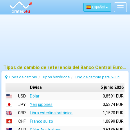
Español
Togg
navig
Tipos de cambio de referencia del Banco Central Europeo (BCE) para 5 junio 2026
Tipos de cambio
Tipos históricos
Tipo de cambio para 5 Junio 2026
Divisa
5 junio 2026
USD
Dólar
0,8591 EUR
JPY
Yen japonés
0,5374 EUR
GBP
Libra esterlina británica
1,1570 EUR
CHF
Franco suizo
1,0899 EUR
AUD
Dólar Australiano
0,6135 EUR