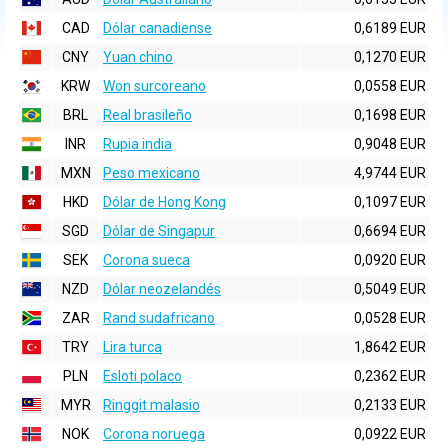
CAD
Dólar canadiense
0,6189 EUR
CNY
Yuan chino
0,1270 EUR
KRW
Won surcoreano
0,0558 EUR
BRL
Real brasileño
0,1698 EUR
INR
Rupia india
0,9048 EUR
MXN
Peso mexicano
4,9744 EUR
HKD
Dólar de Hong Kong
0,1097 EUR
SGD
Dólar de Singapur
0,6694 EUR
SEK
Corona sueca
0,0920 EUR
NZD
Dólar neozelandés
0,5049 EUR
ZAR
Rand sudafricano
0,0528 EUR
TRY
Lira turca
1,8642 EUR
PLN
Esloti polaco
0,2362 EUR
MYR
Ringgit malasio
0,2133 EUR
NOK
Corona noruega
0,0922 EUR