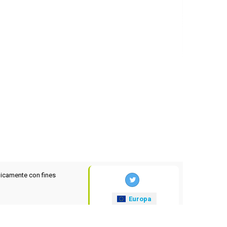
icamente con fines
Europa
xrates
.eu
© 2025-2026