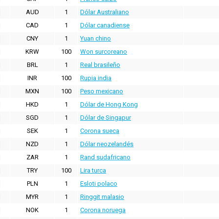
AUD
1
Dólar Australiano
CAD
1
Dólar canadiense
CNY
1
Yuan chino
KRW
100
Won surcoreano
BRL
1
Real brasileño
INR
100
Rupia india
MXN
100
Peso mexicano
HKD
1
Dólar de Hong Kong
SGD
1
Dólar de Singapur
SEK
1
Corona sueca
NZD
1
Dólar neozelandés
ZAR
1
Rand sudafricano
TRY
100
Lira turca
PLN
1
Esloti polaco
MYR
1
Ringgit malasio
NOK
1
Corona noruega