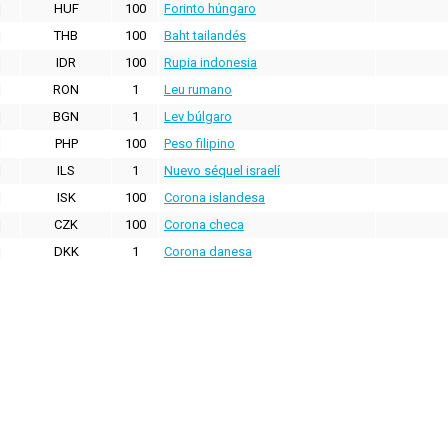
HUF
100
Forinto húngaro
THB
100
Baht tailandés
IDR
100
Rupia indonesia
RON
1
Leu rumano
BGN
1
Lev búlgaro
PHP
100
Peso filipino
ILS
1
Nuevo séquel israelí
ISK
100
Corona islandesa
CZK
100
Corona checa
DKK
1
Corona danesa