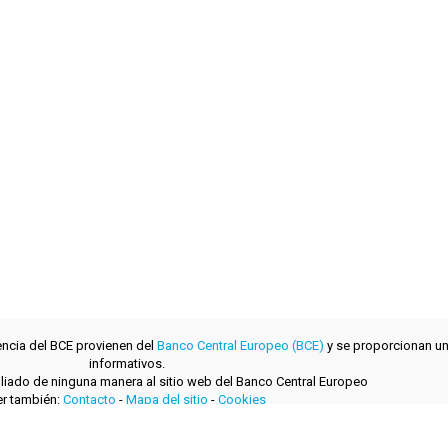
encia del BCE provienen del
Banco Central Europeo (BCE)
y se proporcionan un
informativos.
filiado de ninguna manera al sitio web del Banco Central Europeo
r también:
Contacto
-
Mapa del sitio
-
Cookies
desarrollado con
por
layerzero.ro