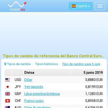
Español
Togg
navig
Tipos de cambio de referencia del Banco Central Europeo (BCE) para 5 junio 2019
Tipos de cambio
Tipos históricos
Tipo de cambio para 5 Junio 2019
Divisa
5 junio 2019
USD
Dólar
0,8883 EUR
JPY
Yen japonés
0,8199 EUR
GBP
Libra esterlina británica
1,1283 EUR
CHF
Franco suizo
0,8958 EUR
AUD
Dólar Australiano
0,6206 EUR