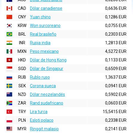
CAD
Dólar canadiense
0,6636 EUR
CNY
Yuan chino
0,1286 EUR
KRW
Won surcoreano
0,0755 EUR
BRL
Real brasileño
0,2303 EUR
INR
Rupia india
1,2813 EUR
MXN
Peso mexicano
4,5272 EUR
HKD
Dólar de Hong Kong
0,1133 EUR
SGD
Dólar de Singapur
0,6509 EUR
RUB
Rublo ruso
1,3637 EUR
SEK
Corona sueca
0,0941 EUR
NZD
Dólar neozelandés
0,5902 EUR
ZAR
Rand sudafricano
0,0603 EUR
TRY
Lira turca
15,5415 EUR
PLN
Esloti polaco
0,2338 EUR
MYR
Ringgit malasio
0,2141 EUR