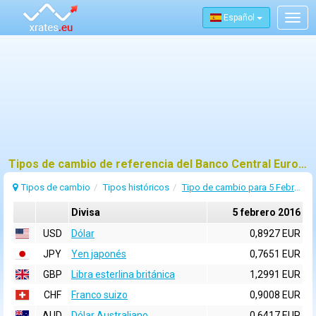
Español
Togg
navig
Tipos de cambio de referencia del Banco Central Europeo (BCE) para 5 febrero 2016
Tipos de cambio
Tipos históricos
Tipo de cambio para 5 Febrero 2016
Divisa
5 febrero 2016
USD
Dólar
0,8927 EUR
JPY
Yen japonés
0,7651 EUR
GBP
Libra esterlina británica
1,2991 EUR
CHF
Franco suizo
0,9008 EUR
AUD
Dólar Australiano
0,6417 EUR