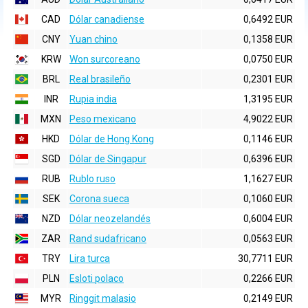
CAD
Dólar canadiense
0,6492 EUR
CNY
Yuan chino
0,1358 EUR
KRW
Won surcoreano
0,0750 EUR
BRL
Real brasileño
0,2301 EUR
INR
Rupia india
1,3195 EUR
MXN
Peso mexicano
4,9022 EUR
HKD
Dólar de Hong Kong
0,1146 EUR
SGD
Dólar de Singapur
0,6396 EUR
RUB
Rublo ruso
1,1627 EUR
SEK
Corona sueca
0,1060 EUR
NZD
Dólar neozelandés
0,6004 EUR
ZAR
Rand sudafricano
0,0563 EUR
TRY
Lira turca
30,7711 EUR
PLN
Esloti polaco
0,2266 EUR
MYR
Ringgit malasio
0,2149 EUR