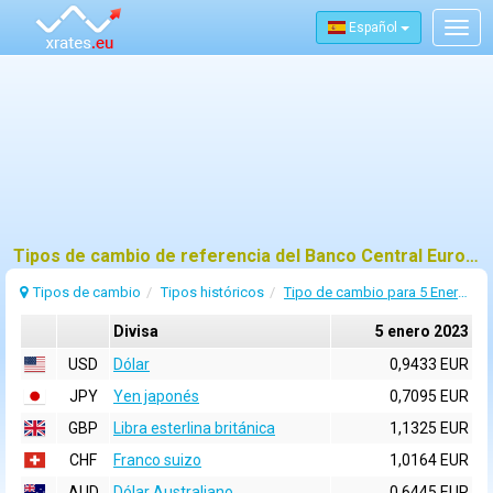
Español
Togg
navig
Tipos de cambio de referencia del Banco Central Europeo (BCE) para 5 enero 2023
Tipos de cambio
Tipos históricos
Tipo de cambio para 5 Enero 2023
Divisa
5 enero 2023
USD
Dólar
0,9433 EUR
JPY
Yen japonés
0,7095 EUR
GBP
Libra esterlina británica
1,1325 EUR
CHF
Franco suizo
1,0164 EUR
AUD
Dólar Australiano
0,6445 EUR