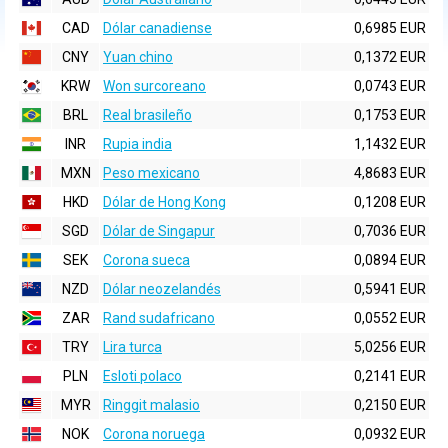
CAD
Dólar canadiense
0,6985 EUR
CNY
Yuan chino
0,1372 EUR
KRW
Won surcoreano
0,0743 EUR
BRL
Real brasileño
0,1753 EUR
INR
Rupia india
1,1432 EUR
MXN
Peso mexicano
4,8683 EUR
HKD
Dólar de Hong Kong
0,1208 EUR
SGD
Dólar de Singapur
0,7036 EUR
SEK
Corona sueca
0,0894 EUR
NZD
Dólar neozelandés
0,5941 EUR
ZAR
Rand sudafricano
0,0552 EUR
TRY
Lira turca
5,0256 EUR
PLN
Esloti polaco
0,2141 EUR
MYR
Ringgit malasio
0,2150 EUR
NOK
Corona noruega
0,0932 EUR