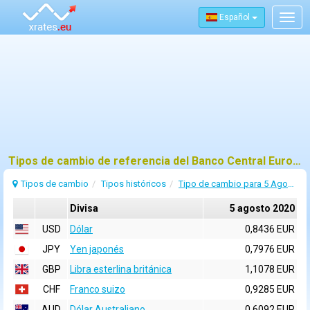
Español
Togg
navig
Tipos de cambio de referencia del Banco Central Europeo (BCE) para 5 agosto 2020
Tipos de cambio
Tipos históricos
Tipo de cambio para 5 Agosto 2020
Divisa
5 agosto 2020
USD
Dólar
0,8436 EUR
JPY
Yen japonés
0,7976 EUR
GBP
Libra esterlina británica
1,1078 EUR
CHF
Franco suizo
0,9285 EUR
AUD
Dólar Australiano
0,6092 EUR