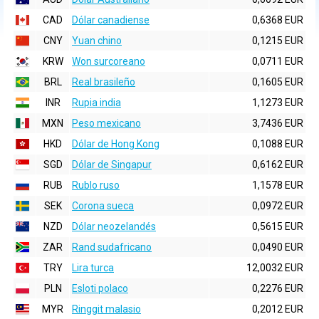
CAD
Dólar canadiense
0,6368 EUR
CNY
Yuan chino
0,1215 EUR
KRW
Won surcoreano
0,0711 EUR
BRL
Real brasileño
0,1605 EUR
INR
Rupia india
1,1273 EUR
MXN
Peso mexicano
3,7436 EUR
HKD
Dólar de Hong Kong
0,1088 EUR
SGD
Dólar de Singapur
0,6162 EUR
RUB
Rublo ruso
1,1578 EUR
SEK
Corona sueca
0,0972 EUR
NZD
Dólar neozelandés
0,5615 EUR
ZAR
Rand sudafricano
0,0490 EUR
TRY
Lira turca
12,0032 EUR
PLN
Esloti polaco
0,2276 EUR
MYR
Ringgit malasio
0,2012 EUR