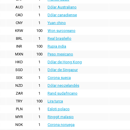
AUD
1
Dólar Australiano
CAD
1
Dólar canadiense
CNY
1
Yuan chino
KRW
100
Won surcoreano
BRL
1
Real brasileño
INR
100
Rupia india
MXN
100
Peso mexicano
HKD
1
Dólar de Hong Kong
SGD
1
Dólar de Singapur
SEK
1
Corona sueca
NZD
1
Dólar neozelandés
ZAR
1
Rand sudafricano
TRY
100
Lira turca
PLN
1
Esloti polaco
MYR
1
Ringgit malasio
NOK
1
Corona noruega