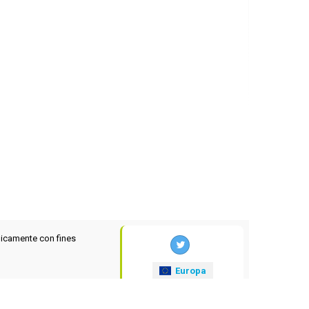
icamente con fines
Europa
xrates
.eu
© 2025-2026