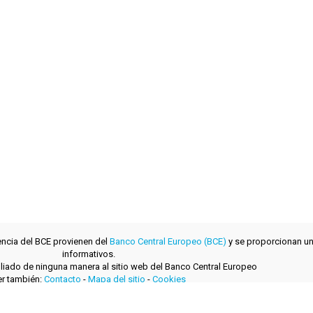
encia del BCE provienen del
Banco Central Europeo (BCE)
y se proporcionan un
informativos.
filiado de ninguna manera al sitio web del Banco Central Europeo
r también:
Contacto
-
Mapa del sitio
-
Cookies
desarrollado con
por
layerzero.ro