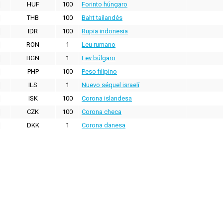
HUF
100
Forinto húngaro
THB
100
Baht tailandés
IDR
100
Rupia indonesia
RON
1
Leu rumano
BGN
1
Lev búlgaro
PHP
100
Peso filipino
ILS
1
Nuevo séquel israelí
ISK
100
Corona islandesa
CZK
100
Corona checa
DKK
1
Corona danesa