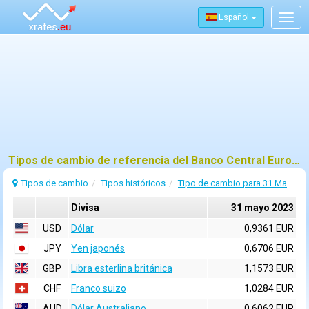
Español
Togg
navig
Tipos de cambio de referencia del Banco Central Europeo (BCE) para 31 mayo 2023
Tipos de cambio
Tipos históricos
Tipo de cambio para 31 Mayo 2023
Divisa
31 mayo 2023
USD
Dólar
0,9361 EUR
JPY
Yen japonés
0,6706 EUR
GBP
Libra esterlina británica
1,1573 EUR
CHF
Franco suizo
1,0284 EUR
AUD
Dólar Australiano
0,6062 EUR