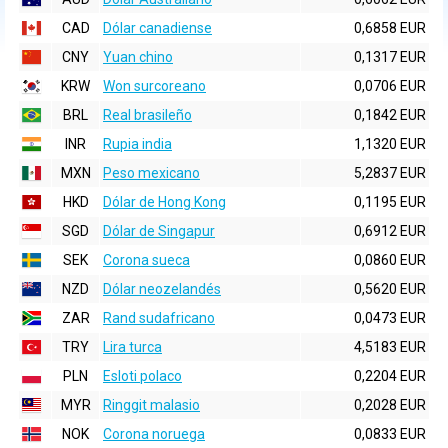
CAD
Dólar canadiense
0,6858 EUR
CNY
Yuan chino
0,1317 EUR
KRW
Won surcoreano
0,0706 EUR
BRL
Real brasileño
0,1842 EUR
INR
Rupia india
1,1320 EUR
MXN
Peso mexicano
5,2837 EUR
HKD
Dólar de Hong Kong
0,1195 EUR
SGD
Dólar de Singapur
0,6912 EUR
SEK
Corona sueca
0,0860 EUR
NZD
Dólar neozelandés
0,5620 EUR
ZAR
Rand sudafricano
0,0473 EUR
TRY
Lira turca
4,5183 EUR
PLN
Esloti polaco
0,2204 EUR
MYR
Ringgit malasio
0,2028 EUR
NOK
Corona noruega
0,0833 EUR