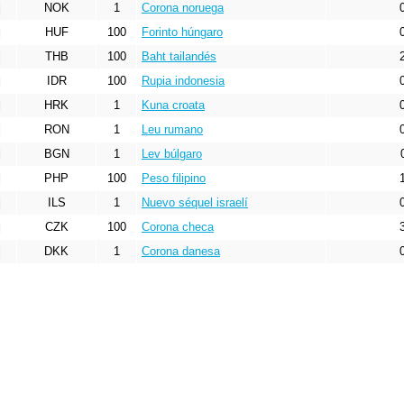
NOK
1
Corona noruega
HUF
100
Forinto húngaro
THB
100
Baht tailandés
IDR
100
Rupia indonesia
HRK
1
Kuna croata
RON
1
Leu rumano
BGN
1
Lev búlgaro
PHP
100
Peso filipino
ILS
1
Nuevo séquel israelí
CZK
100
Corona checa
DKK
1
Corona danesa