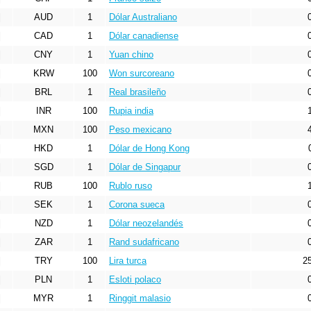
AUD
1
Dólar Australiano
CAD
1
Dólar canadiense
CNY
1
Yuan chino
KRW
100
Won surcoreano
BRL
1
Real brasileño
INR
100
Rupia india
MXN
100
Peso mexicano
HKD
1
Dólar de Hong Kong
SGD
1
Dólar de Singapur
RUB
100
Rublo ruso
SEK
1
Corona sueca
NZD
1
Dólar neozelandés
ZAR
1
Rand sudafricano
TRY
100
Lira turca
2
PLN
1
Esloti polaco
MYR
1
Ringgit malasio