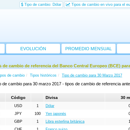
Tipo de cambio: Dólar
Tipos de cambio en vivo para el eu
EVOLUCIÓN
PROMEDIO MENSUAL
s de cambio de referencia del Banco Central Europeo (BCE) par
ipos de cambio
Tipos históricos
Tipo de cambio para 30 Marzo 2017
o de cambio para 30 marzo 2017 - tipos de cambio de referencia ant
Código
Divisa
30 m
USD
1
Dólar
JPY
100
Yen japonés
GBP
1
Libra esterlina británica
CHF
1
Franco suizo