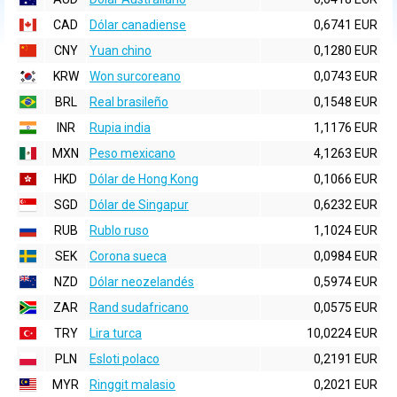
CAD
Dólar canadiense
0,6741 EUR
CNY
Yuan chino
0,1280 EUR
KRW
Won surcoreano
0,0743 EUR
BRL
Real brasileño
0,1548 EUR
INR
Rupia india
1,1176 EUR
MXN
Peso mexicano
4,1263 EUR
HKD
Dólar de Hong Kong
0,1066 EUR
SGD
Dólar de Singapur
0,6232 EUR
RUB
Rublo ruso
1,1024 EUR
SEK
Corona sueca
0,0984 EUR
NZD
Dólar neozelandés
0,5974 EUR
ZAR
Rand sudafricano
0,0575 EUR
TRY
Lira turca
10,0224 EUR
PLN
Esloti polaco
0,2191 EUR
MYR
Ringgit malasio
0,2021 EUR