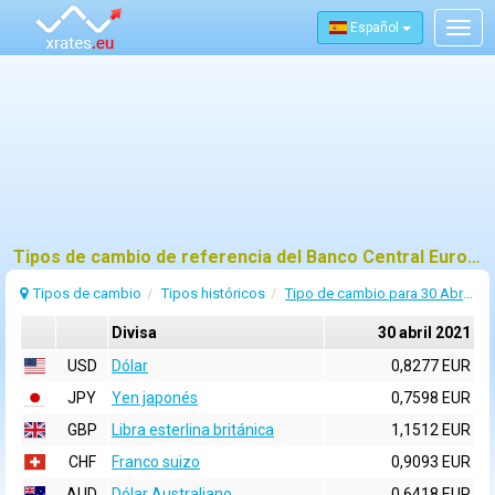
Español
Togg
navig
Tipos de cambio de referencia del Banco Central Europeo (BCE) para 30 abril 2021
Tipos de cambio
Tipos históricos
Tipo de cambio para 30 Abril 2021
Divisa
30 abril 2021
USD
Dólar
0,8277 EUR
JPY
Yen japonés
0,7598 EUR
GBP
Libra esterlina británica
1,1512 EUR
CHF
Franco suizo
0,9093 EUR
AUD
Dólar Australiano
0,6418 EUR