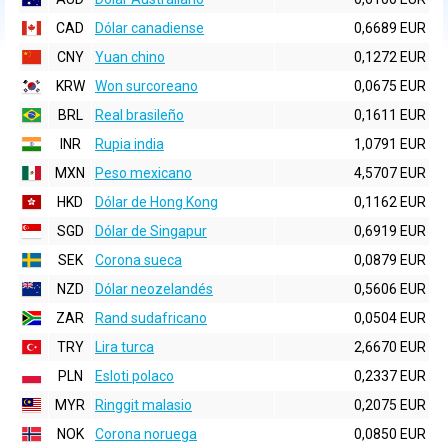
CAD
Dólar canadiense
0,6689 EUR
CNY
Yuan chino
0,1272 EUR
KRW
Won surcoreano
0,0675 EUR
BRL
Real brasileño
0,1611 EUR
INR
Rupia india
1,0791 EUR
MXN
Peso mexicano
4,5707 EUR
HKD
Dólar de Hong Kong
0,1162 EUR
SGD
Dólar de Singapur
0,6919 EUR
SEK
Corona sueca
0,0879 EUR
NZD
Dólar neozelandés
0,5606 EUR
ZAR
Rand sudafricano
0,0504 EUR
TRY
Lira turca
2,6670 EUR
PLN
Esloti polaco
0,2337 EUR
MYR
Ringgit malasio
0,2075 EUR
NOK
Corona noruega
0,0850 EUR