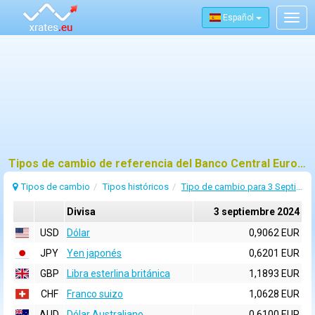
Español
Togg
navig
Tipos de cambio de referencia del Banco Central Europeo (BCE) para 3 septiembre 2024
Tipos de cambio
Tipos históricos
Tipo de cambio para 3 Septiembre 2024
Divisa
3 septiembre 2024
USD
Dólar
0,9062 EUR
JPY
Yen japonés
0,6201 EUR
GBP
Libra esterlina británica
1,1893 EUR
CHF
Franco suizo
1,0628 EUR
AUD
Dólar Australiano
0,6100 EUR