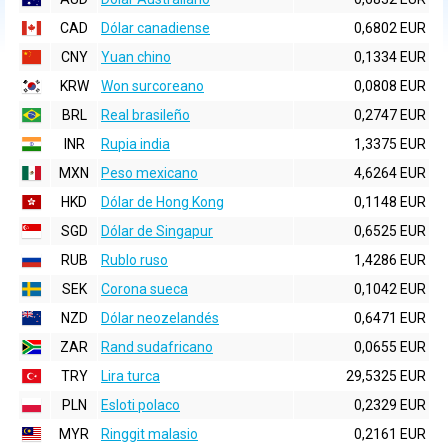
CAD
Dólar canadiense
0,6802 EUR
CNY
Yuan chino
0,1334 EUR
KRW
Won surcoreano
0,0808 EUR
BRL
Real brasileño
0,2747 EUR
INR
Rupia india
1,3375 EUR
MXN
Peso mexicano
4,6264 EUR
HKD
Dólar de Hong Kong
0,1148 EUR
SGD
Dólar de Singapur
0,6525 EUR
RUB
Rublo ruso
1,4286 EUR
SEK
Corona sueca
0,1042 EUR
NZD
Dólar neozelandés
0,6471 EUR
ZAR
Rand sudafricano
0,0655 EUR
TRY
Lira turca
29,5325 EUR
PLN
Esloti polaco
0,2329 EUR
MYR
Ringgit malasio
0,2161 EUR