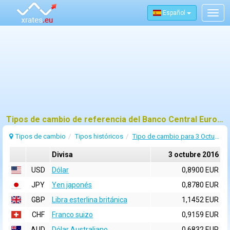
Español
Togg
navig
Tipos de cambio de referencia del Banco Central Europeo (BCE) para 3 octubre 2016
Tipos de cambio
Tipos históricos
Tipo de cambio para 3 Octubre 2016
Divisa
3 octubre 2016
USD
Dólar
0,8900 EUR
JPY
Yen japonés
0,8780 EUR
GBP
Libra esterlina británica
1,1452 EUR
CHF
Franco suizo
0,9159 EUR
AUD
Dólar Australiano
0,6832 EUR