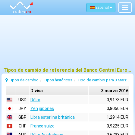
Español
Togg
navig
Tipos de cambio de referencia del Banco Central Europeo (BCE) para 3 marzo 2016
Tipos de cambio
Tipos históricos
Tipo de cambio para 3 Marzo 2016
Divisa
3 marzo 2016
USD
Dólar
0,9173 EUR
JPY
Yen japonés
0,8050 EUR
GBP
Libra esterlina británica
1,2914 EUR
CHF
Franco suizo
0,9225 EUR
AUD
Dólar Australiano
0,6733 EUR