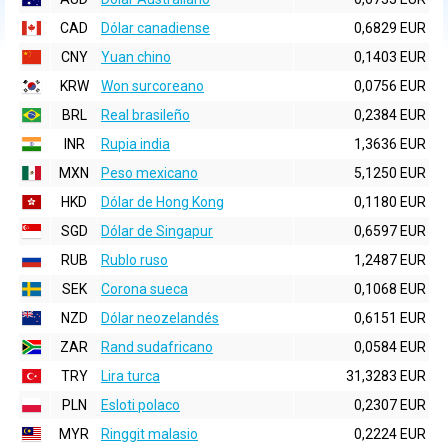
CAD
Dólar canadiense
0,6829 EUR
CNY
Yuan chino
0,1403 EUR
KRW
Won surcoreano
0,0756 EUR
BRL
Real brasileño
0,2384 EUR
INR
Rupia india
1,3636 EUR
MXN
Peso mexicano
5,1250 EUR
HKD
Dólar de Hong Kong
0,1180 EUR
SGD
Dólar de Singapur
0,6597 EUR
RUB
Rublo ruso
1,2487 EUR
SEK
Corona sueca
0,1068 EUR
NZD
Dólar neozelandés
0,6151 EUR
ZAR
Rand sudafricano
0,0584 EUR
TRY
Lira turca
31,3283 EUR
PLN
Esloti polaco
0,2307 EUR
MYR
Ringgit malasio
0,2224 EUR