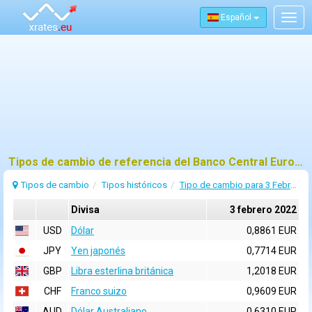
Español
Togg
navig
Tipos de cambio de referencia del Banco Central Europeo (BCE) para 3 febrero 2022
Tipos de cambio
Tipos históricos
Tipo de cambio para 3 Febrero 2022
Divisa
3 febrero 2022
USD
Dólar
0,8861 EUR
JPY
Yen japonés
0,7714 EUR
GBP
Libra esterlina británica
1,2018 EUR
CHF
Franco suizo
0,9609 EUR
AUD
Dólar Australiano
0,6310 EUR