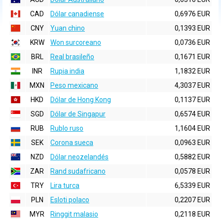
CAD
Dólar canadiense
0,6976 EUR
CNY
Yuan chino
0,1393 EUR
KRW
Won surcoreano
0,0736 EUR
BRL
Real brasileño
0,1671 EUR
INR
Rupia india
1,1832 EUR
MXN
Peso mexicano
4,3037 EUR
HKD
Dólar de Hong Kong
0,1137 EUR
SGD
Dólar de Singapur
0,6574 EUR
RUB
Rublo ruso
1,1604 EUR
SEK
Corona sueca
0,0963 EUR
NZD
Dólar neozelandés
0,5882 EUR
ZAR
Rand sudafricano
0,0578 EUR
TRY
Lira turca
6,5339 EUR
PLN
Esloti polaco
0,2207 EUR
MYR
Ringgit malasio
0,2118 EUR