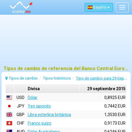
Español
Togg
navig
Tipos de cambio de referencia del Banco Central Europeo (BCE) para 29 septiembre 2015
Tipos de cambio
Tipos históricos
Tipo de cambio para 29 Septiembre 2015
Divisa
29 septiembre 2015
USD
Dólar
0,8925 EUR
JPY
Yen japonés
0,7442 EUR
GBP
Libra esterlina británica
1,3530 EUR
CHF
Franco suizo
0,9173 EUR
AUD
Dólar Australiano
0,6246 EUR