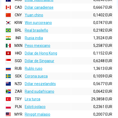
CAD
Dólar canadiense
0,6667 EUR
CNY
Yuan chino
0,1402 EUR
KRW
Won surcoreano
0,0747 EUR
BRL
Real brasileño
0,2182 EUR
INR
Rupia india
1,3524 EUR
MXN
Peso mexicano
5,2587 EUR
HKD
Dólar de Hong Kong
0,1152 EUR
SGD
Dólar de Singapur
0,6248 EUR
RUB
Rublo ruso
1,3613 EUR
SEK
Corona sueca
0,1059 EUR
NZD
Dólar neozelandés
0,5677 EUR
ZAR
Rand sudafricano
0,0642 EUR
TRY
Lira turca
29,3858 EUR
PLN
Esloti polaco
0,2361 EUR
MYR
Ringgit malasio
0,2007 EUR