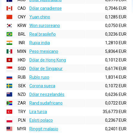
CAD
Dólar canadiense
0,7046 EUR
CNY
Yuan chino
0,1285 EUR
KRW
Won surcoreano
0,0750 EUR
BRL
Real brasileño
0,3236 EUR
INR
Rupia india
1,2810 EUR
MXN
Peso mexicano
5,8364 EUR
HKD
Dólar de Hong Kong
0,1012 EUR
SGD
Dólar de Singapur
0,6174 EUR
RUB
Rublo ruso
1,8314 EUR
SEK
Corona sueca
0,1072 EUR
NZD
Dólar neozelandés
0,6236 EUR
ZAR
Rand sudafricano
0,0722 EUR
TRY
Lira turca
35,6773 EUR
PLN
Esloti polaco
0,2367 EUR
MYR
Ringgit malasio
0,2401 EUR