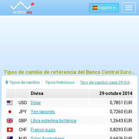
Español
Togg
navig
Tipos de cambio de referencia del Banco Central Europeo (BCE) para 29 octubre 2014
Tipos de cambio
Tipos históricos
Tipo de cambio para 29 Octubre 2014
Divisa
29 octubre 2014
USD
Dólar
0,7851 EUR
JPY
Yen japonés
0,7260 EUR
GBP
Libra esterlina británica
1,2643 EUR
CHF
Franco suizo
0,8293 EUR
AUD
Dólar Australiano
0,6976 EUR