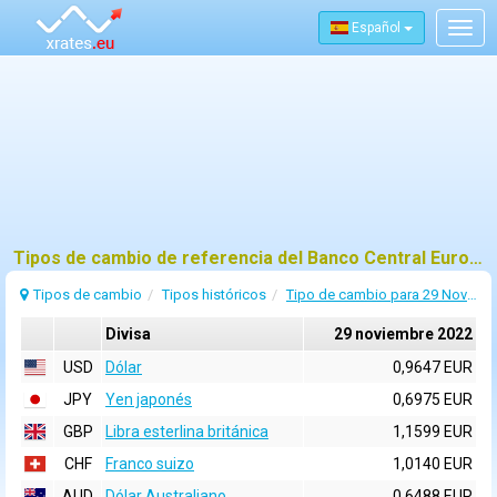
Español
Togg
navig
Tipos de cambio de referencia del Banco Central Europeo (BCE) para 29 noviembre 2022
Tipos de cambio
Tipos históricos
Tipo de cambio para 29 Noviembre 2022
Divisa
29 noviembre 2022
USD
Dólar
0,9647 EUR
JPY
Yen japonés
0,6975 EUR
GBP
Libra esterlina británica
1,1599 EUR
CHF
Franco suizo
1,0140 EUR
AUD
Dólar Australiano
0,6488 EUR