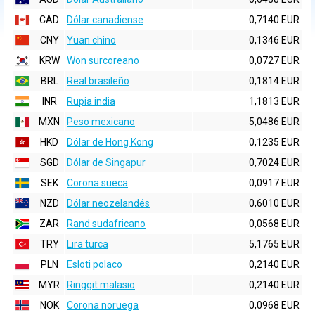
CAD
Dólar canadiense
0,7140 EUR
CNY
Yuan chino
0,1346 EUR
KRW
Won surcoreano
0,0727 EUR
BRL
Real brasileño
0,1814 EUR
INR
Rupia india
1,1813 EUR
MXN
Peso mexicano
5,0486 EUR
HKD
Dólar de Hong Kong
0,1235 EUR
SGD
Dólar de Singapur
0,7024 EUR
SEK
Corona sueca
0,0917 EUR
NZD
Dólar neozelandés
0,6010 EUR
ZAR
Rand sudafricano
0,0568 EUR
TRY
Lira turca
5,1765 EUR
PLN
Esloti polaco
0,2140 EUR
MYR
Ringgit malasio
0,2140 EUR
NOK
Corona noruega
0,0968 EUR