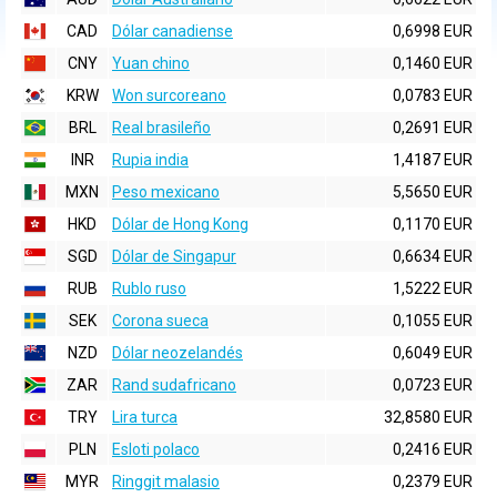
CAD
Dólar canadiense
0,6998 EUR
CNY
Yuan chino
0,1460 EUR
KRW
Won surcoreano
0,0783 EUR
BRL
Real brasileño
0,2691 EUR
INR
Rupia india
1,4187 EUR
MXN
Peso mexicano
5,5650 EUR
HKD
Dólar de Hong Kong
0,1170 EUR
SGD
Dólar de Singapur
0,6634 EUR
RUB
Rublo ruso
1,5222 EUR
SEK
Corona sueca
0,1055 EUR
NZD
Dólar neozelandés
0,6049 EUR
ZAR
Rand sudafricano
0,0723 EUR
TRY
Lira turca
32,8580 EUR
PLN
Esloti polaco
0,2416 EUR
MYR
Ringgit malasio
0,2379 EUR