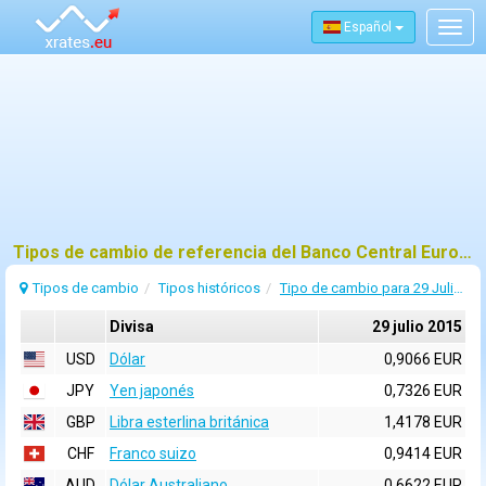
Español
Togg
navig
Tipos de cambio de referencia del Banco Central Europeo (BCE) para 29 julio 2015
Tipos de cambio
Tipos históricos
Tipo de cambio para 29 Julio 2015
Divisa
29 julio 2015
USD
Dólar
0,9066 EUR
JPY
Yen japonés
0,7326 EUR
GBP
Libra esterlina británica
1,4178 EUR
CHF
Franco suizo
0,9414 EUR
AUD
Dólar Australiano
0,6622 EUR