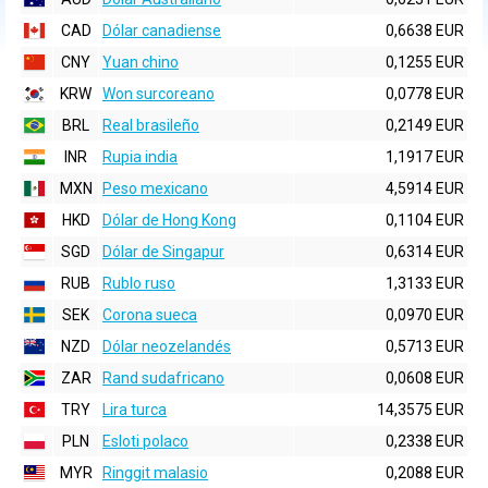
CAD
Dólar canadiense
0,6638 EUR
CNY
Yuan chino
0,1255 EUR
KRW
Won surcoreano
0,0778 EUR
BRL
Real brasileño
0,2149 EUR
INR
Rupia india
1,1917 EUR
MXN
Peso mexicano
4,5914 EUR
HKD
Dólar de Hong Kong
0,1104 EUR
SGD
Dólar de Singapur
0,6314 EUR
RUB
Rublo ruso
1,3133 EUR
SEK
Corona sueca
0,0970 EUR
NZD
Dólar neozelandés
0,5713 EUR
ZAR
Rand sudafricano
0,0608 EUR
TRY
Lira turca
14,3575 EUR
PLN
Esloti polaco
0,2338 EUR
MYR
Ringgit malasio
0,2088 EUR