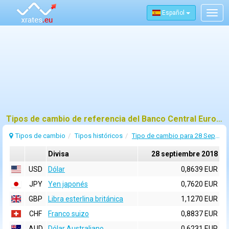
Español
Togg
navig
Tipos de cambio de referencia del Banco Central Europeo (BCE) para 28 septiembre 2018
Tipos de cambio
Tipos históricos
Tipo de cambio para 28 Septiembre 2018
Divisa
28 septiembre 2018
USD
Dólar
0,8639 EUR
JPY
Yen japonés
0,7620 EUR
GBP
Libra esterlina británica
1,1270 EUR
CHF
Franco suizo
0,8837 EUR
AUD
Dólar Australiano
0,6231 EUR