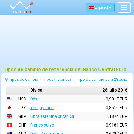
Español
Togg
navig
Tipos de cambio de referencia del Banco Central Europeo (BCE) para 28 julio 2016
Tipos de cambio
Tipos históricos
Tipo de cambio para 28 Julio 2016
Divisa
28 julio 2016
USD
Dólar
0,9017 EUR
JPY
Yen japonés
0,8610 EUR
GBP
Libra esterlina británica
1,1874 EUR
CHF
Franco suizo
0,9181 EUR
AUD
Dólar Australiano
0,6787 EUR