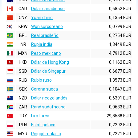
CAD
Dólar canadiense
0,6852 EUR
CNY
Yuan chino
0,1354 EUR
KRW
Won surcoreano
0,0799 EUR
BRL
Real brasileño
0,2754 EUR
INR
Rupia india
1,3449 EUR
MXN
Peso mexicano
4,7912 EUR
HKD
Dólar de Hong Kong
0,1162 EUR
SGD
Dólar de Singapur
0,6677 EUR
RUB
Rublo ruso
1,3573 EUR
SEK
Corona sueca
0,1047 EUR
NZD
Dólar neozelandés
0,6391 EUR
ZAR
Rand sudafricano
0,0633 EUR
TRY
Lira turca
29,8588 EUR
PLN
Esloti polaco
0,2292 EUR
MYR
Ringgit malasio
0,2221 EUR