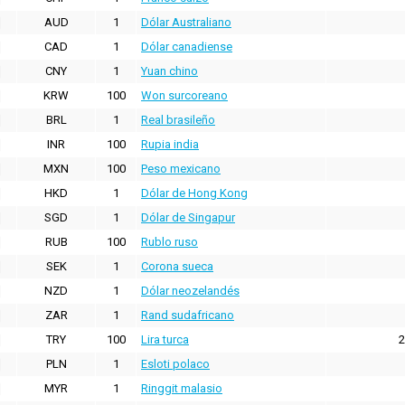
AUD
1
Dólar Australiano
CAD
1
Dólar canadiense
CNY
1
Yuan chino
KRW
100
Won surcoreano
BRL
1
Real brasileño
INR
100
Rupia india
MXN
100
Peso mexicano
HKD
1
Dólar de Hong Kong
SGD
1
Dólar de Singapur
RUB
100
Rublo ruso
SEK
1
Corona sueca
NZD
1
Dólar neozelandés
ZAR
1
Rand sudafricano
TRY
100
Lira turca
2
PLN
1
Esloti polaco
MYR
1
Ringgit malasio