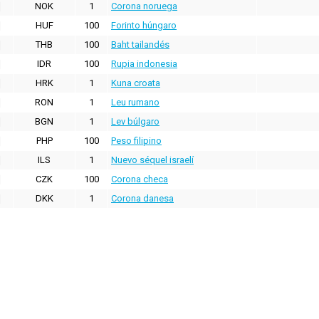
NOK
1
Corona noruega
HUF
100
Forinto húngaro
THB
100
Baht tailandés
IDR
100
Rupia indonesia
HRK
1
Kuna croata
RON
1
Leu rumano
BGN
1
Lev búlgaro
PHP
100
Peso filipino
ILS
1
Nuevo séquel israelí
CZK
100
Corona checa
DKK
1
Corona danesa