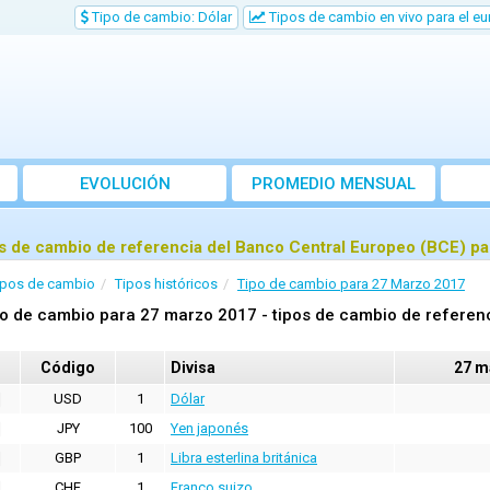
Tipo de cambio: Dólar
Tipos de cambio en vivo para el eu
EVOLUCIÓN
PROMEDIO MENSUAL
s de cambio de referencia del Banco Central Europeo (BCE) p
ipos de cambio
Tipos históricos
Tipo de cambio para 27 Marzo 2017
o de cambio para 27 marzo 2017 - tipos de cambio de referenc
Código
Divisa
27 m
USD
1
Dólar
JPY
100
Yen japonés
GBP
1
Libra esterlina británica
CHF
1
Franco suizo