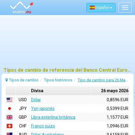
Español
Togg
navig
Tipos de cambio de referencia del Banco Central Europeo (BCE) para 26 mayo 2026
Tipos de cambio
Tipos históricos
Tipo de cambio para 26 Mayo 2026
Divisa
26 mayo 2026
USD
Dólar
0,8596 EUR
JPY
Yen japonés
0,5399 EUR
GBP
Libra esterlina británica
1,1577 EUR
CHF
Franco suizo
1,0946 EUR
AUD
Dólar Australiano
0,6159 EUR