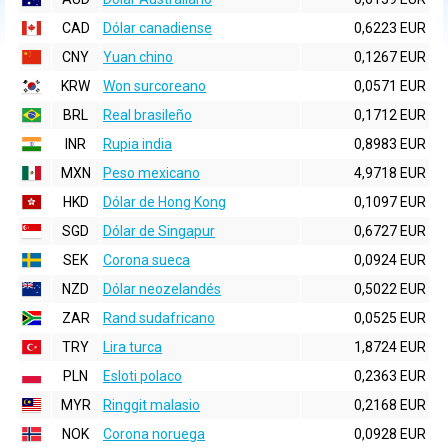
CAD
Dólar canadiense
0,6223 EUR
CNY
Yuan chino
0,1267 EUR
KRW
Won surcoreano
0,0571 EUR
BRL
Real brasileño
0,1712 EUR
INR
Rupia india
0,8983 EUR
MXN
Peso mexicano
4,9718 EUR
HKD
Dólar de Hong Kong
0,1097 EUR
SGD
Dólar de Singapur
0,6727 EUR
SEK
Corona sueca
0,0924 EUR
NZD
Dólar neozelandés
0,5022 EUR
ZAR
Rand sudafricano
0,0525 EUR
TRY
Lira turca
1,8724 EUR
PLN
Esloti polaco
0,2363 EUR
MYR
Ringgit malasio
0,2168 EUR
NOK
Corona noruega
0,0928 EUR