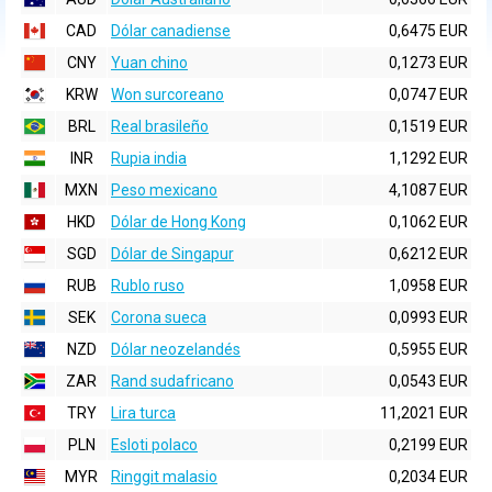
CAD
Dólar canadiense
0,6475 EUR
CNY
Yuan chino
0,1273 EUR
KRW
Won surcoreano
0,0747 EUR
BRL
Real brasileño
0,1519 EUR
INR
Rupia india
1,1292 EUR
MXN
Peso mexicano
4,1087 EUR
HKD
Dólar de Hong Kong
0,1062 EUR
SGD
Dólar de Singapur
0,6212 EUR
RUB
Rublo ruso
1,0958 EUR
SEK
Corona sueca
0,0993 EUR
NZD
Dólar neozelandés
0,5955 EUR
ZAR
Rand sudafricano
0,0543 EUR
TRY
Lira turca
11,2021 EUR
PLN
Esloti polaco
0,2199 EUR
MYR
Ringgit malasio
0,2034 EUR