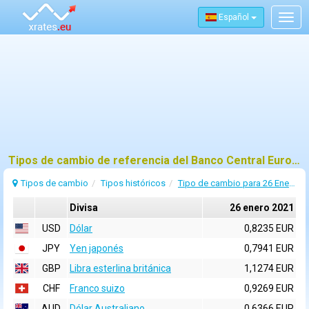
Español
Togg
navig
Tipos de cambio de referencia del Banco Central Europeo (BCE) para 26 enero 2021
Tipos de cambio
Tipos históricos
Tipo de cambio para 26 Enero 2021
Divisa
26 enero 2021
USD
Dólar
0,8235 EUR
JPY
Yen japonés
0,7941 EUR
GBP
Libra esterlina británica
1,1274 EUR
CHF
Franco suizo
0,9269 EUR
AUD
Dólar Australiano
0,6366 EUR