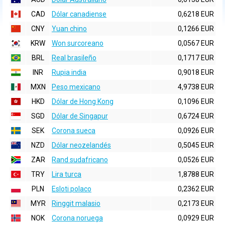
CAD
Dólar canadiense
0,6218 EUR
CNY
Yuan chino
0,1266 EUR
KRW
Won surcoreano
0,0567 EUR
BRL
Real brasileño
0,1717 EUR
INR
Rupia india
0,9018 EUR
MXN
Peso mexicano
4,9738 EUR
HKD
Dólar de Hong Kong
0,1096 EUR
SGD
Dólar de Singapur
0,6724 EUR
SEK
Corona sueca
0,0926 EUR
NZD
Dólar neozelandés
0,5045 EUR
ZAR
Rand sudafricano
0,0526 EUR
TRY
Lira turca
1,8788 EUR
PLN
Esloti polaco
0,2362 EUR
MYR
Ringgit malasio
0,2173 EUR
NOK
Corona noruega
0,0929 EUR