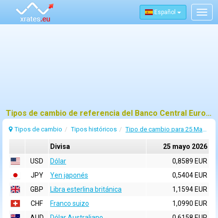
Español
Togg
navig
Tipos de cambio de referencia del Banco Central Europeo (BCE) para 25 mayo 2026
Tipos de cambio
Tipos históricos
Tipo de cambio para 25 Mayo 2026
Divisa
25 mayo 2026
USD
Dólar
0,8589 EUR
JPY
Yen japonés
0,5404 EUR
GBP
Libra esterlina británica
1,1594 EUR
CHF
Franco suizo
1,0990 EUR
AUD
Dólar Australiano
0,6158 EUR