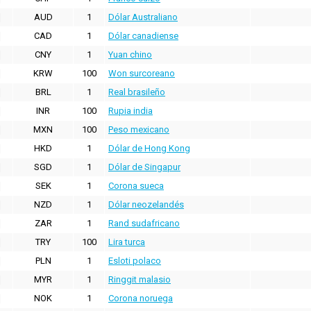
AUD
1
Dólar Australiano
CAD
1
Dólar canadiense
CNY
1
Yuan chino
KRW
100
Won surcoreano
BRL
1
Real brasileño
INR
100
Rupia india
MXN
100
Peso mexicano
HKD
1
Dólar de Hong Kong
SGD
1
Dólar de Singapur
SEK
1
Corona sueca
NZD
1
Dólar neozelandés
ZAR
1
Rand sudafricano
TRY
100
Lira turca
PLN
1
Esloti polaco
MYR
1
Ringgit malasio
NOK
1
Corona noruega