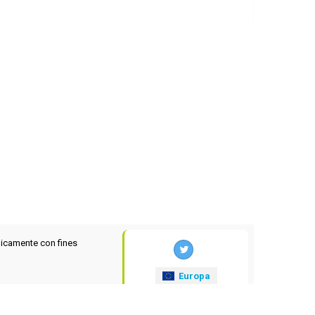
icamente con fines
Europa
xrates
.eu
© 2025-2026