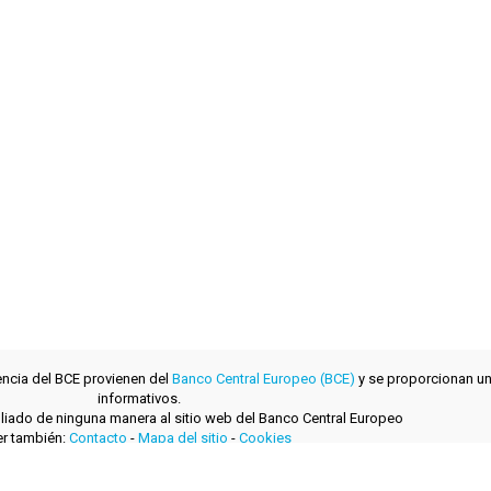
encia del BCE provienen del
Banco Central Europeo (BCE)
y se proporcionan un
informativos.
filiado de ninguna manera al sitio web del Banco Central Europeo
r también:
Contacto
-
Mapa del sitio
-
Cookies
desarrollado con
por
layerzero.ro