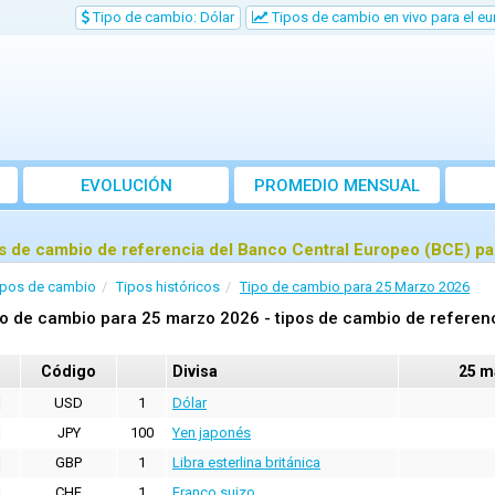
Tipo de cambio: Dólar
Tipos de cambio en vivo para el eu
EVOLUCIÓN
PROMEDIO MENSUAL
s de cambio de referencia del Banco Central Europeo (BCE) p
ipos de cambio
Tipos históricos
Tipo de cambio para 25 Marzo 2026
o de cambio para 25 marzo 2026 - tipos de cambio de referenc
Código
Divisa
25 m
USD
1
Dólar
JPY
100
Yen japonés
GBP
1
Libra esterlina británica
CHF
1
Franco suizo