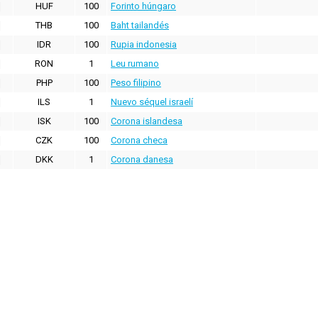
HUF
100
Forinto húngaro
THB
100
Baht tailandés
IDR
100
Rupia indonesia
RON
1
Leu rumano
PHP
100
Peso filipino
ILS
1
Nuevo séquel israelí
ISK
100
Corona islandesa
CZK
100
Corona checa
DKK
1
Corona danesa