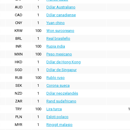
AUD
1
Dólar Australiano
CAD
1
Dólar canadiense
CNY
1
Yuan chino
KRW
100
Won surcoreano
BRL
1
Real brasileño
INR
100
Rupia india
MXN
100
Peso mexicano
HKD
1
Dólar de Hong Kong
SGD
1
Dólar de Singapur
RUB
100
Rublo ruso
SEK
1
Corona sueca
NZD
1
Dólar neozelandés
ZAR
1
Rand sudafricano
TRY
100
Lira turca
1
PLN
1
Esloti polaco
MYR
1
Ringgit malasio