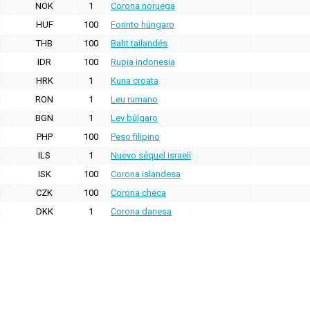
NOK
1
Corona noruega
HUF
100
Forinto húngaro
THB
100
Baht tailandés
IDR
100
Rupia indonesia
HRK
1
Kuna croata
RON
1
Leu rumano
BGN
1
Lev búlgaro
PHP
100
Peso filipino
ILS
1
Nuevo séquel israelí
ISK
100
Corona islandesa
CZK
100
Corona checa
DKK
1
Corona danesa