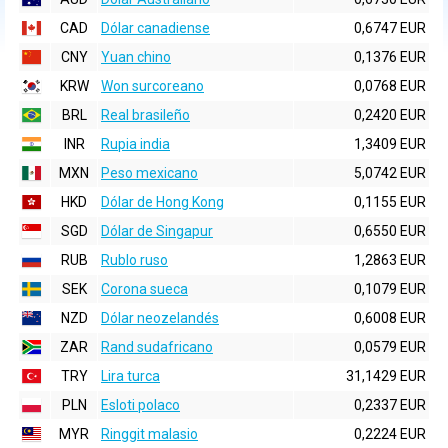
CAD
Dólar canadiense
0,6747 EUR
CNY
Yuan chino
0,1376 EUR
KRW
Won surcoreano
0,0768 EUR
BRL
Real brasileño
0,2420 EUR
INR
Rupia india
1,3409 EUR
MXN
Peso mexicano
5,0742 EUR
HKD
Dólar de Hong Kong
0,1155 EUR
SGD
Dólar de Singapur
0,6550 EUR
RUB
Rublo ruso
1,2863 EUR
SEK
Corona sueca
0,1079 EUR
NZD
Dólar neozelandés
0,6008 EUR
ZAR
Rand sudafricano
0,0579 EUR
TRY
Lira turca
31,1429 EUR
PLN
Esloti polaco
0,2337 EUR
MYR
Ringgit malasio
0,2224 EUR