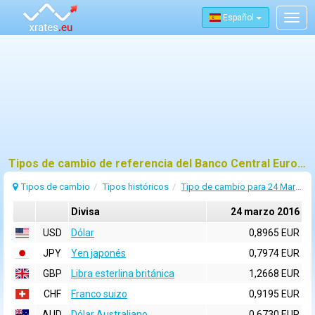
Español
Togg
navig
Tipos de cambio de referencia del Banco Central Europeo (BCE) para 24 marzo 2016
Tipos de cambio
Tipos históricos
Tipo de cambio para 24 Marzo 2016
Divisa
24 marzo 2016
USD
Dólar
0,8965 EUR
JPY
Yen japonés
0,7974 EUR
GBP
Libra esterlina británica
1,2668 EUR
CHF
Franco suizo
0,9195 EUR
AUD
Dólar Australiano
0,6730 EUR