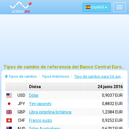
Español
Togg
navig
Tipos de cambio de referencia del Banco Central Europeo (BCE) para 24 junio 2016
Tipos de cambio
Tipos históricos
Tipo de cambio para 24 Junio 2016
Divisa
24 junio 2016
USD
Dólar
0,9037 EUR
JPY
Yen japonés
0,8832 EUR
GBP
Libra esterlina británica
1,2384 EUR
CHF
Franco suizo
0,9252 EUR
AUD
Dólar Australiano
0,6707 EUR