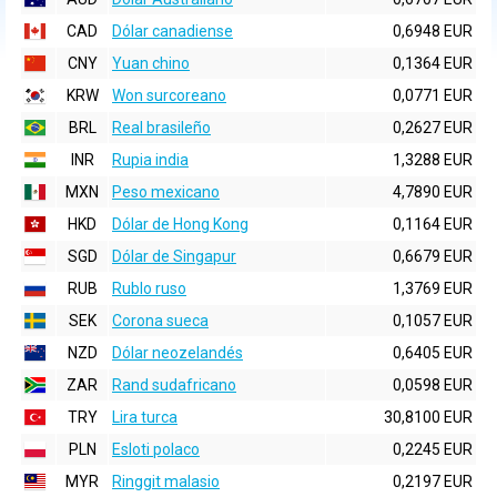
CAD
Dólar canadiense
0,6948 EUR
CNY
Yuan chino
0,1364 EUR
KRW
Won surcoreano
0,0771 EUR
BRL
Real brasileño
0,2627 EUR
INR
Rupia india
1,3288 EUR
MXN
Peso mexicano
4,7890 EUR
HKD
Dólar de Hong Kong
0,1164 EUR
SGD
Dólar de Singapur
0,6679 EUR
RUB
Rublo ruso
1,3769 EUR
SEK
Corona sueca
0,1057 EUR
NZD
Dólar neozelandés
0,6405 EUR
ZAR
Rand sudafricano
0,0598 EUR
TRY
Lira turca
30,8100 EUR
PLN
Esloti polaco
0,2245 EUR
MYR
Ringgit malasio
0,2197 EUR