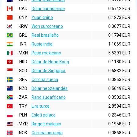
CAD
Dólar canadiense
0,6742 EUR
CNY
Yuan chino
0,1273 EUR
KRW
Won surcoreano
0,0677 EUR
BRL
Real brasileño
0,1794 EUR
INR
Rupia india
1,1069 EUR
MXN
Peso mexicano
5,5391 EUR
HKD
Dólar de Hong Kong
0,1180 EUR
SGD
Dólar de Singapur
0,6832 EUR
SEK
Corona sueca
0,0863 EUR
NZD
Dólar neozelandés
0,5649 EUR
ZAR
Rand sudafricano
0,0502 EUR
TRY
Lira turca
2,8594 EUR
PLN
Esloti polaco
0,2346 EUR
MYR
Ringgit malasio
0,1958 EUR
NOK
Corona noruega
0,0868 EUR