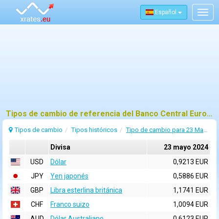
Español
Togg
navig
Tipos de cambio de referencia del Banco Central Europeo (BCE) para 23 mayo 2024
Tipos de cambio
Tipos históricos
Tipo de cambio para 23 Mayo 2024
Divisa
23 mayo 2024
USD
Dólar
0,9213 EUR
JPY
Yen japonés
0,5886 EUR
GBP
Libra esterlina británica
1,1741 EUR
CHF
Franco suizo
1,0094 EUR
AUD
Dólar Australiano
0,6123 EUR