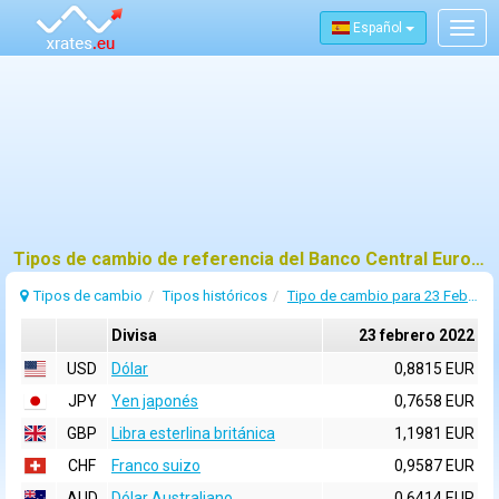
Español
Togg
navig
Tipos de cambio de referencia del Banco Central Europeo (BCE) para 23 febrero 2022
Tipos de cambio
Tipos históricos
Tipo de cambio para 23 Febrero 2022
Divisa
23 febrero 2022
USD
Dólar
0,8815 EUR
JPY
Yen japonés
0,7658 EUR
GBP
Libra esterlina británica
1,1981 EUR
CHF
Franco suizo
0,9587 EUR
AUD
Dólar Australiano
0,6414 EUR