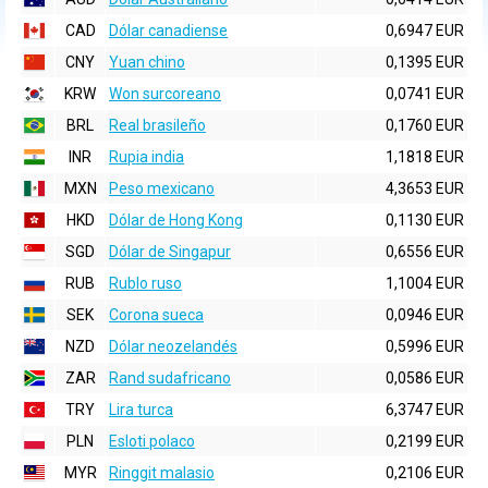
CAD
Dólar canadiense
0,6947 EUR
CNY
Yuan chino
0,1395 EUR
KRW
Won surcoreano
0,0741 EUR
BRL
Real brasileño
0,1760 EUR
INR
Rupia india
1,1818 EUR
MXN
Peso mexicano
4,3653 EUR
HKD
Dólar de Hong Kong
0,1130 EUR
SGD
Dólar de Singapur
0,6556 EUR
RUB
Rublo ruso
1,1004 EUR
SEK
Corona sueca
0,0946 EUR
NZD
Dólar neozelandés
0,5996 EUR
ZAR
Rand sudafricano
0,0586 EUR
TRY
Lira turca
6,3747 EUR
PLN
Esloti polaco
0,2199 EUR
MYR
Ringgit malasio
0,2106 EUR