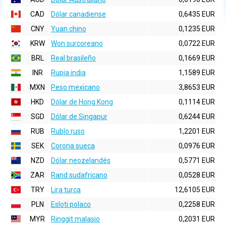
CAD
Dólar canadiense
0,6435 EUR
CNY
Yuan chino
0,1235 EUR
KRW
Won surcoreano
0,0722 EUR
BRL
Real brasileño
0,1669 EUR
INR
Rupia india
1,1589 EUR
MXN
Peso mexicano
3,8653 EUR
HKD
Dólar de Hong Kong
0,1114 EUR
SGD
Dólar de Singapur
0,6244 EUR
RUB
Rublo ruso
1,2201 EUR
SEK
Corona sueca
0,0976 EUR
NZD
Dólar neozelandés
0,5771 EUR
ZAR
Rand sudafricano
0,0528 EUR
TRY
Lira turca
12,6105 EUR
PLN
Esloti polaco
0,2258 EUR
MYR
Ringgit malasio
0,2031 EUR