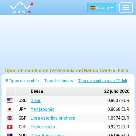
Español
Togg
navig
Tipos de cambio de referencia del Banco Central Europeo (BCE) para 22 julio 2020
Tipos de cambio
Tipos históricos
Tipo de cambio para 22 Julio 2020
Divisa
22 julio 2020
USD
Dólar
0,8637 EUR
JPY
Yen japonés
0,8068 EUR
GBP
Libra esterlina británica
1,0974 EUR
CHF
Franco suizo
0,9272 EUR
AUD
Dólar Australiano
0,6196 EUR