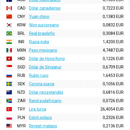
CAD
Dólar canadiense
0,7223 EUR
CNY
Yuan chino
0,1383 EUR
KRW
Won surcoreano
0,0832 EUR
BRL
Real brasileño
0,3084 EUR
INR
Rupia india
1,4200 EUR
MXN
Peso mexicano
4,7487 EUR
HKD
Dólar de Hong Kong
0,1226 EUR
SGD
Dólar de Singapur
0,6709 EUR
RUB
Rublo ruso
1,6453 EUR
SEK
Corona sueca
0,1056 EUR
NZD
Dólar neozelandés
0,6816 EUR
ZAR
Rand sudafricano
0,0726 EUR
TRY
Lira turca
26,4054 EUR
PLN
Esloti polaco
0,2326 EUR
MYR
Ringgit malasio
0,2136 EUR