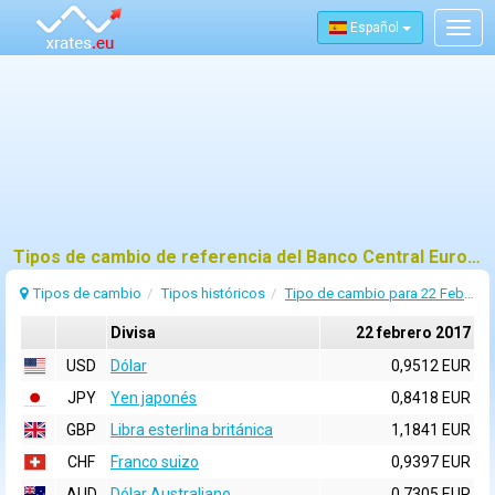
Español
Togg
navig
Tipos de cambio de referencia del Banco Central Europeo (BCE) para 22 febrero 2017
Tipos de cambio
Tipos históricos
Tipo de cambio para 22 Febrero 2017
Divisa
22 febrero 2017
USD
Dólar
0,9512 EUR
JPY
Yen japonés
0,8418 EUR
GBP
Libra esterlina británica
1,1841 EUR
CHF
Franco suizo
0,9397 EUR
AUD
Dólar Australiano
0,7305 EUR