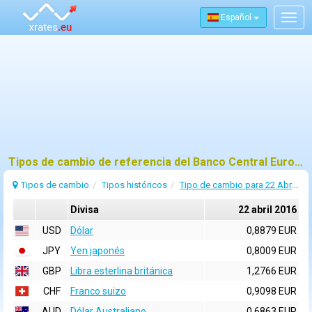
Español
Togg
navig
Tipos de cambio de referencia del Banco Central Europeo (BCE) para 22 abril 2016
Tipos de cambio
Tipos históricos
Tipo de cambio para 22 Abril 2016
Divisa
22 abril 2016
USD
Dólar
0,8879 EUR
JPY
Yen japonés
0,8009 EUR
GBP
Libra esterlina británica
1,2766 EUR
CHF
Franco suizo
0,9098 EUR
AUD
Dólar Australiano
0,6863 EUR