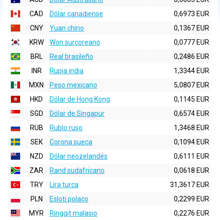
CAD
Dólar canadiense
0,6973 EUR
CNY
Yuan chino
0,1367 EUR
KRW
Won surcoreano
0,0777 EUR
BRL
Real brasileño
0,2486 EUR
INR
Rupia india
1,3344 EUR
MXN
Peso mexicano
5,0807 EUR
HKD
Dólar de Hong Kong
0,1145 EUR
SGD
Dólar de Singapur
0,6574 EUR
RUB
Rublo ruso
1,3468 EUR
SEK
Corona sueca
0,1094 EUR
NZD
Dólar neozelandés
0,6111 EUR
ZAR
Rand sudafricano
0,0618 EUR
TRY
Lira turca
31,3617 EUR
PLN
Esloti polaco
0,2299 EUR
MYR
Ringgit malasio
0,2276 EUR