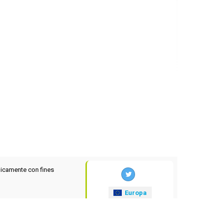
icamente con fines
Europa
xrates
.eu
© 2025-2026