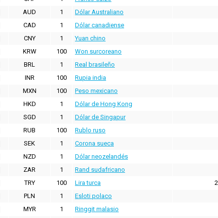
AUD
1
Dólar Australiano
CAD
1
Dólar canadiense
CNY
1
Yuan chino
KRW
100
Won surcoreano
BRL
1
Real brasileño
INR
100
Rupia india
MXN
100
Peso mexicano
HKD
1
Dólar de Hong Kong
SGD
1
Dólar de Singapur
RUB
100
Rublo ruso
SEK
1
Corona sueca
NZD
1
Dólar neozelandés
ZAR
1
Rand sudafricano
TRY
100
Lira turca
2
PLN
1
Esloti polaco
MYR
1
Ringgit malasio