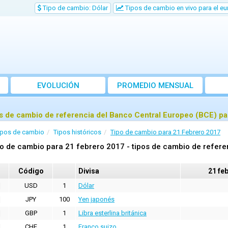
Tipo de cambio: Dólar
Tipos de cambio en vivo para el eu
EVOLUCIÓN
PROMEDIO MENSUAL
s de cambio de referencia del Banco Central Europeo (BCE) pa
ipos de cambio
Tipos históricos
Tipo de cambio para 21 Febrero 2017
o de cambio para 21 febrero 2017 - tipos de cambio de refere
Código
Divisa
21 fe
USD
1
Dólar
JPY
100
Yen japonés
GBP
1
Libra esterlina británica
CHF
1
Franco suizo