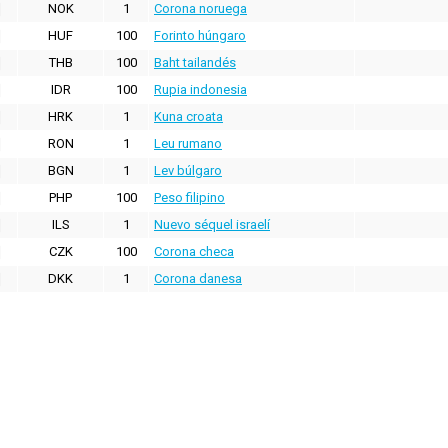
NOK
1
Corona noruega
HUF
100
Forinto húngaro
THB
100
Baht tailandés
IDR
100
Rupia indonesia
HRK
1
Kuna croata
RON
1
Leu rumano
BGN
1
Lev búlgaro
PHP
100
Peso filipino
ILS
1
Nuevo séquel israelí
CZK
100
Corona checa
DKK
1
Corona danesa