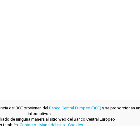
encia del BCE provienen del
Banco Central Europeo (BCE)
y se proporcionan un
informativos.
filiado de ninguna manera al sitio web del Banco Central Europeo
r también:
Contacto
-
Mapa del sitio
-
Cookies
desarrollado con
por
layerzero.ro