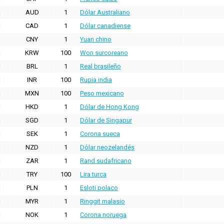
AUD
1
Dólar Australiano
CAD
1
Dólar canadiense
CNY
1
Yuan chino
KRW
100
Won surcoreano
BRL
1
Real brasileño
INR
100
Rupia india
MXN
100
Peso mexicano
HKD
1
Dólar de Hong Kong
SGD
1
Dólar de Singapur
SEK
1
Corona sueca
NZD
1
Dólar neozelandés
ZAR
1
Rand sudafricano
TRY
100
Lira turca
PLN
1
Esloti polaco
MYR
1
Ringgit malasio
NOK
1
Corona noruega