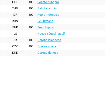
HUF
100
Forinto húngaro
THB
100
Baht tailandés
IDR
100
Rupia indonesia
RON
1
Leu rumano
PHP
100
Peso filipino
ILS
1
Nuevo séquel israelí
ISK
100
Corona islandesa
CZK
100
Corona checa
DKK
1
Corona danesa