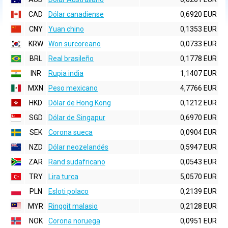
CAD
Dólar canadiense
0,6920 EUR
CNY
Yuan chino
0,1353 EUR
KRW
Won surcoreano
0,0733 EUR
BRL
Real brasileño
0,1778 EUR
INR
Rupia india
1,1407 EUR
MXN
Peso mexicano
4,7766 EUR
HKD
Dólar de Hong Kong
0,1212 EUR
SGD
Dólar de Singapur
0,6970 EUR
SEK
Corona sueca
0,0904 EUR
NZD
Dólar neozelandés
0,5947 EUR
ZAR
Rand sudafricano
0,0543 EUR
TRY
Lira turca
5,0570 EUR
PLN
Esloti polaco
0,2139 EUR
MYR
Ringgit malasio
0,2128 EUR
NOK
Corona noruega
0,0951 EUR