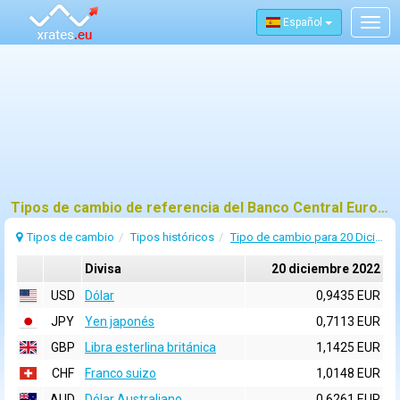
Español
Togg
navig
Tipos de cambio de referencia del Banco Central Europeo (BCE) para 20 diciembre 2022
Tipos de cambio
Tipos históricos
Tipo de cambio para 20 Diciembre 2022
Divisa
20 diciembre 2022
USD
Dólar
0,9435 EUR
JPY
Yen japonés
0,7113 EUR
GBP
Libra esterlina británica
1,1425 EUR
CHF
Franco suizo
1,0148 EUR
AUD
Dólar Australiano
0,6261 EUR