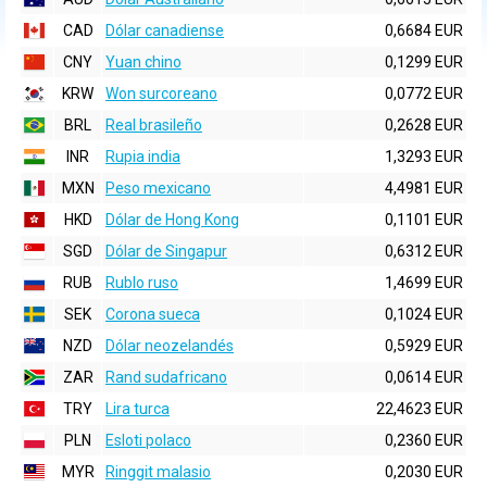
CAD
Dólar canadiense
0,6684 EUR
CNY
Yuan chino
0,1299 EUR
KRW
Won surcoreano
0,0772 EUR
BRL
Real brasileño
0,2628 EUR
INR
Rupia india
1,3293 EUR
MXN
Peso mexicano
4,4981 EUR
HKD
Dólar de Hong Kong
0,1101 EUR
SGD
Dólar de Singapur
0,6312 EUR
RUB
Rublo ruso
1,4699 EUR
SEK
Corona sueca
0,1024 EUR
NZD
Dólar neozelandés
0,5929 EUR
ZAR
Rand sudafricano
0,0614 EUR
TRY
Lira turca
22,4623 EUR
PLN
Esloti polaco
0,2360 EUR
MYR
Ringgit malasio
0,2030 EUR