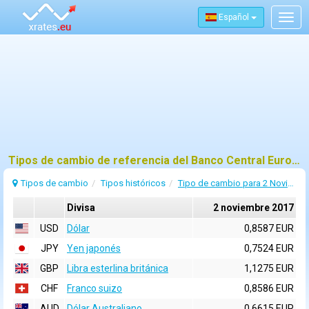
Español
Togg
navig
Tipos de cambio de referencia del Banco Central Europeo (BCE) para 2 noviembre 2017
Tipos de cambio
Tipos históricos
Tipo de cambio para 2 Noviembre 2017
Divisa
2 noviembre 2017
USD
Dólar
0,8587 EUR
JPY
Yen japonés
0,7524 EUR
GBP
Libra esterlina británica
1,1275 EUR
CHF
Franco suizo
0,8586 EUR
AUD
Dólar Australiano
0,6615 EUR