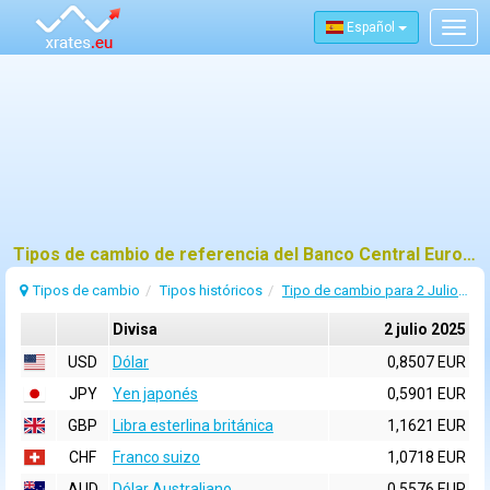
Español
Togg
navig
Tipos de cambio de referencia del Banco Central Europeo (BCE) para 2 julio 2025
Tipos de cambio
Tipos históricos
Tipo de cambio para 2 Julio 2025
Divisa
2 julio 2025
USD
Dólar
0,8507 EUR
JPY
Yen japonés
0,5901 EUR
GBP
Libra esterlina británica
1,1621 EUR
CHF
Franco suizo
1,0718 EUR
AUD
Dólar Australiano
0,5576 EUR