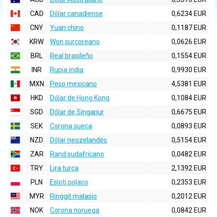
CAD
Dólar canadiense
0,6234 EUR
CNY
Yuan chino
0,1187 EUR
KRW
Won surcoreano
0,0626 EUR
BRL
Real brasileño
0,1554 EUR
INR
Rupia india
0,9930 EUR
MXN
Peso mexicano
4,5381 EUR
HKD
Dólar de Hong Kong
0,1084 EUR
SGD
Dólar de Singapur
0,6675 EUR
SEK
Corona sueca
0,0893 EUR
NZD
Dólar neozelandés
0,5154 EUR
ZAR
Rand sudafricano
0,0482 EUR
TRY
Lira turca
2,1392 EUR
PLN
Esloti polaco
0,2353 EUR
MYR
Ringgit malasio
0,2012 EUR
NOK
Corona noruega
0,0842 EUR